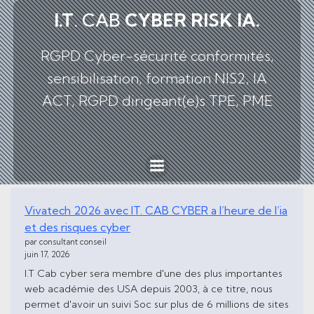
I.T
. CAB
CYBER
RISK IA.
RGPD Cyber-sécurité conformités,
sensibilisation, formation NIS2, IA
ACT, RGPD dirigeant(e)s TPE, PME
Vivatech 2026 avec IT. CAB CYBER a l’heure de l’ia
et des risques cyber
par consultant conseil
juin 17, 2026
I.T Cab cyber sera membre d'une des plus importantes
web académie des USA depuis 2003, à ce titre, nous
permet d'avoir un suivi Soc sur plus de 6 millions de sites