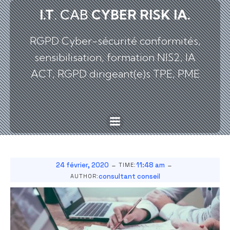
I.T
. CAB
CYBER
RISK IA.
RGPD Cyber-sécurité conformités,
sensibilisation, formation NIS2, IA
ACT, RGPD dirigeant(e)s TPE, PME
-
-
24 février, 2020
11:48 am
TIME:
consultant conseil
AUTHOR: